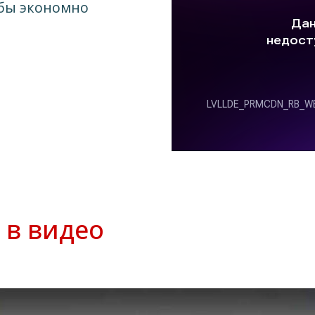
обы экономно
 в видео