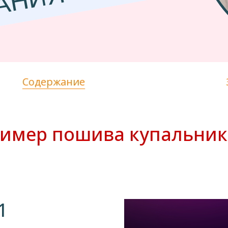
А
Я
Содержание
ример пошива купальник
1