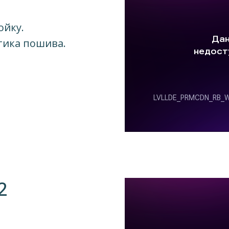
ойку.
тика пошива.
2