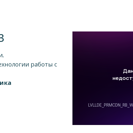
3
и.
ехнологии работы с
ника