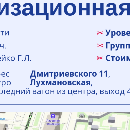
изационная
ти
✂
Урове
ч.
✂
Групп
ко Г.Л.
✂
Стоим
рес
..
.
......
Дмитриевского 11
,
тро
........
Лухмановская
,
ледний вагон из центра, выход 4