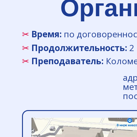
Орган
✂
Время:
по договореннос
✂
Продолжительность:
2 
✂
Преподаватель:
Коломей
ад
ме
пос