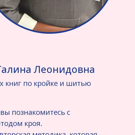
Галина Леонидовна
х книг по кройке и шитью
 вы познакомитесь с
тодом кроя.
вторская методика, которая