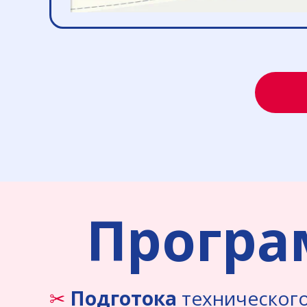
Програ
✂
Подготока
технического